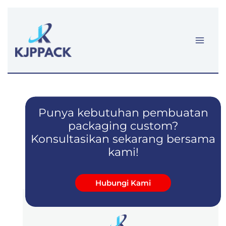
Lewati
ke
konten
Punya kebutuhan pembuatan
packaging custom?
Konsultasikan sekarang bersama
kami!
Hubungi Kami