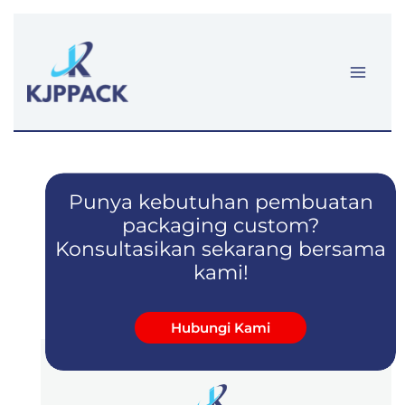
Lewati
ke
konten
Punya kebutuhan pembuatan
packaging custom?
Konsultasikan sekarang bersama
kami!
Hubungi Kami