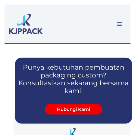
Lewati
ke
konten
Punya kebutuhan pembuatan
packaging custom?
Konsultasikan sekarang bersama
kami!
Hubungi Kami