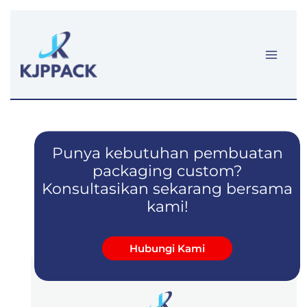
Lewati
ke
konten
Punya kebutuhan pembuatan
packaging custom?
Konsultasikan sekarang bersama
kami!
Hubungi Kami