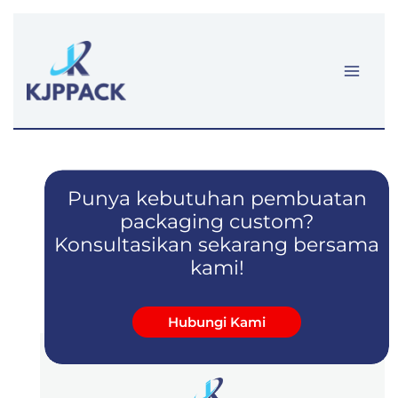
Lewati
ke
konten
Punya kebutuhan pembuatan
packaging custom?
Konsultasikan sekarang bersama
kami!
Hubungi Kami