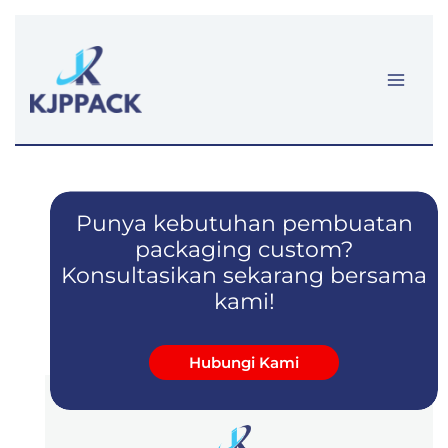
Lewati
ke
konten
Punya kebutuhan pembuatan
packaging custom?
Konsultasikan sekarang bersama
kami!
Hubungi Kami